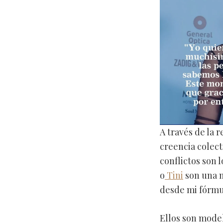
A través de la 
creencia colect
conflictos son l
o
Tini
son una m
desde mi fórm
Ellos son mode