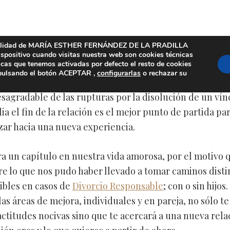
nsabilidad de MARÍA ESTHER FERNÁNDEZ DE LA PRADILLA
positivo cuando visitas nuestra web son cookies técnicas
icas que tenemos activadas por defecto el resto de cookies
de lo vivido
 pulsando el botón ACEPTAR ,
configurarlas
o rechazar su
esagradable de las rupturas por la disolución de un ví
ilia el fin de la relación es el mejor punto de partida p
nzar hacia una nueva experiencia.
a un capítulo en nuestra vida amorosa, por el motivo q
re lo que nos pudo haber llevado a tomar caminos disti
ibles en casos de
Divorcio Responsable
; con o sin hijo
las áreas de mejora, individuales y en pareja, no sólo te
 actitudes nocivas sino que te acercará a una nueva rel