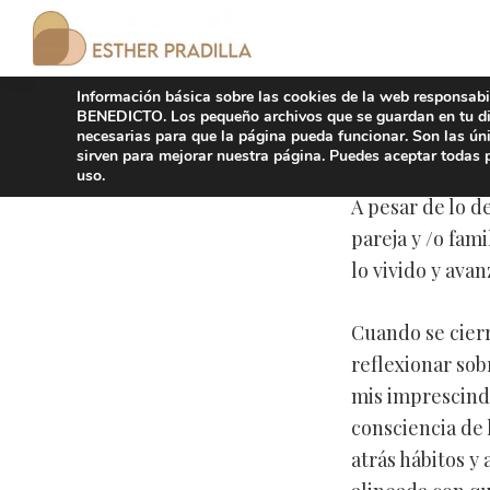
Saltar
Saltar
a
al
Esther
la
contenido
Divorcio
Pradilla
Información básica sobre las cookies de la web respo
navegación
principal
responsable
BENEDICTO. Los pequeño archivos que se guardan en tu dis
necesarias para que la página pueda funcionar. Son las ún
principal
Aprender 
sirven para mejorar nuestra página. Puedes aceptar todas
uso.
A pesar de lo d
pareja y /o fam
lo vivido y ava
Cuando se cierr
reflexionar sob
mis imprescind
consciencia de 
atrás hábitos y