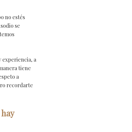
po no estés
isodio se
stemos
 experiencia, a
 manera tiene
espeto a
ero recordarte
 hay