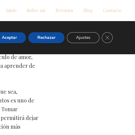
Inicio
Sobre mí
Servicios
Blog
Contacto
Cerrar el ban
Aceptar
Rechazar
Ajustes
nculo de amor,
ara aprender de
ue sea,
ntos es uno de
s. Tomar
 permitirá dejar
ación más