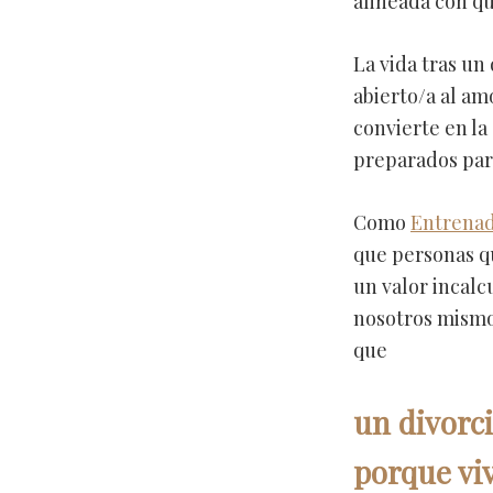
alineada con qu
La vida tras un
abierto/a al am
convierte en la
preparados par
Como
Entrenad
que personas q
un valor incalc
nosotros mismo
que
un divorci
porque viv