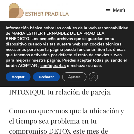
Saltar
Menú
al
Esther
contenido
Divorcio
Pradilla
Información básica sobre las cookies de la web responsabilidad
principal
responsable
de MARÍA ESTHER FERNÁNDEZ DE LA PRADILLA
BENEDICTO. Los pequeño archivos que se guardan en tu
DETOX de Verano: Agosto
dispositivo cuando visitas nuestra web son cookies técnicas
necesarias para que la página pueda funcionar. Son las únicas
que tenemos activadas por defecto el resto de cookies sirven
para mejorar nuestra página. Puedes aceptar todas pulsando el
botón ACEPTAR ,
configurarlas
o rechazar su uso.
Escuela de Parejas
sigue en marcha
Cerrar el banner de 
Aceptar
Rechazar
Ajustes
para que el Verano no INFLAME e
INTOXIQUE tu relación de pareja.
Como no queremos que la ubicación y
el tiempo sea problema en tu
compromiso DETOX este mes de