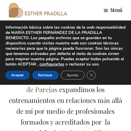
Saltar
Menú
al
Esther
contenido
Divorcio
Pradilla
Información básica sobre las cookies de la web responsabilidad
principal
responsable
de MARÍA ESTHER FERNÁNDEZ DE LA PRADILLA
BENEDICTO. Los pequeño archivos que se guardan en tu
Jornada Relaciones con
dispositivo cuando visitas nuestra web son cookies técnicas
necesarias para que la página pueda funcionar. Son las únicas
Consciencia y Conexión
que tenemos activadas por defecto el resto de cookies sirven
para mejorar nuestra página. Puedes aceptar todas pulsando el
botón ACEPTAR ,
configurarlas
o rechazar su uso.
Cerrar el banner de 
Aceptar
Rechazar
Ajustes
Con la puesta en marcha de
Escuela
de Parejas
expandimos los
entrenamientos en relaciones más allá
de mí por medio de profesionales
formados y acreditados por la