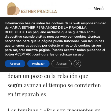
Saltar
Menú
al
Esther
contenido
Divorcio
Pradilla
Información básica sobre las cookies de la web responsabilidad
principal
responsable
de MARÍA ESTHER FERNÁNDEZ DE LA PRADILLA
BENEDICTO. Los pequeño archivos que se guardan en tu
Las 5 «R»s que deterioran
dispositivo cuando visitas nuestra web son cookies técnicas
necesarias para que la página pueda funcionar. Son las únicas
las relaciones
que tenemos activadas por defecto el resto de cookies sirven
para mejorar nuestra página. Puedes aceptar todas pulsando el
botón ACEPTAR ,
configurarlas
o rechazar su uso.
Cerrar el banner de 
Aceptar
Rechazar
Ajustes
Las fricciones en pareja no resueltas
dejan un pozo en la relación que
según avanza el tiempo se convierten
en irreparables.
Las teminas 5 «R»s son frecuentes en